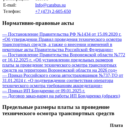
E-mail:
Info@carabus.su
Телефон:
+7 (473) 2-605-650
Нормативно-правовые акты
— Постановление Правительства РФ №1434 от 15.09.2020 г.
«Об утверждении Правил проведения технического осмотра
транспортных средств, а также о внесении изменений в
некоторые акты Правительства Российской Федерации»
— Постановление Правительства Воронежской области №772
от 16.12.2025 г. «Об установлении предельных размеров
платы за проведение технического осмотра транспортных
средств на территории Воронежской области на 2026 год»
— Приказ Российского союза автостраховщиков №737-ТО от
31.01.2024 г. «О подтверждении соответствия оператора
технического осмотра требованиям аккредитации»
— Приказ ИП Бондаренко от 09.01.2025 г.
— Договор заказ-наряд на работы ИП Бондаренко (образец)
Предельные размеры платы за проведение
технического осмотра транспортных средств
Плата